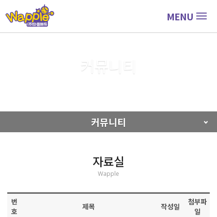
MENU
Togg
navig
커뮤니티
커뮤니티
자료실
커뮤니티
자료실
Wapple
번
첨부파
제목
작성일
호
일