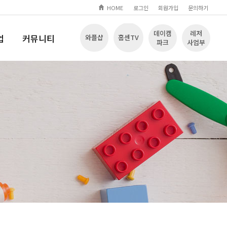
HOME
로그인
회원가입
문의하기
데이캠
레저
업
커뮤니티
와플샵
홈센TV
파크
사업부
Q
공지사항
입장
문의하기
자료실
놀이영상