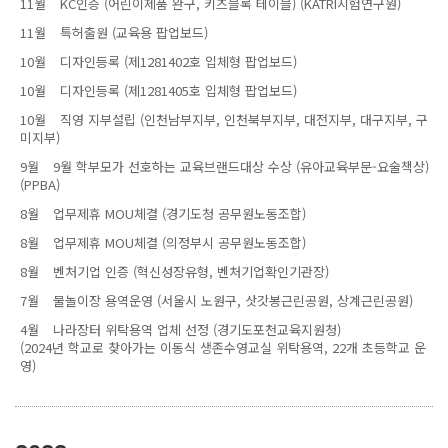
11월
KC인증 (어린이제품 완구, 키즈블록 테이블) (KATRI시험연구원)
11월
특허출원 (교육용 팝업보드)
10월
디자인등록 (제1281402호 입체형 팝업보드)
10월
디자인등록 (제1281405호 입체형 팝업보드)
10월
직영 지부설립 (인천남부지부, 인천북부지부, 대전지부, 대구지부, 구
미지부)
9월
9월 학부모가 선호하는 교육브랜드대상 수상 (유아교육부문-요술책상)
(PPBA)
8월
업무제휴 MOU체결 (경기도청 공무원노동조합)
8월
업무제휴 MOU체결 (의정부시 공무원노동조합)
8월
벤처기업 인증 (혁신성장유형, 벤처기업확인기관장)
7월
물놀이장 용역운영 (서울시 노원구, 삿갓봉근린공원, 상계근린공원)
4월
나라장터 위탁용역 업체 선정 (경기도포천교육지원청)
(2024년 학교로 찾아가는 이동식 생존수영교실 위탁용역, 22개 초등학교 운
영)