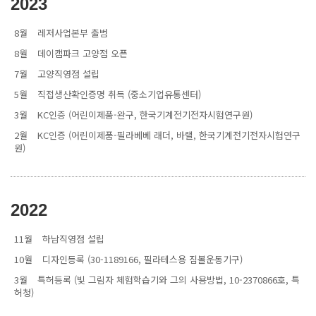
2023
8월
레저사업본부 출범
8월
데이캠파크 고양점 오픈
7월
고양직영점 설립
5월
직접생산확인증명 취득 (중소기업유통센터)
3월
KC인증 (어린이제품-완구, 한국기계전기전자시험연구원)
2월
KC인증 (어린이제품-필라베베 래더, 바랠, 한국기계전기전자시험연구
원)
2022
11월
하남직영점 설립
10월
디자인등록 (30-1189166, 필라테스용 짐볼운동기구)
3월
특허등록 (빛 그림자 체험학습기와 그의 사용방법, 10-2370866호, 특
허청)