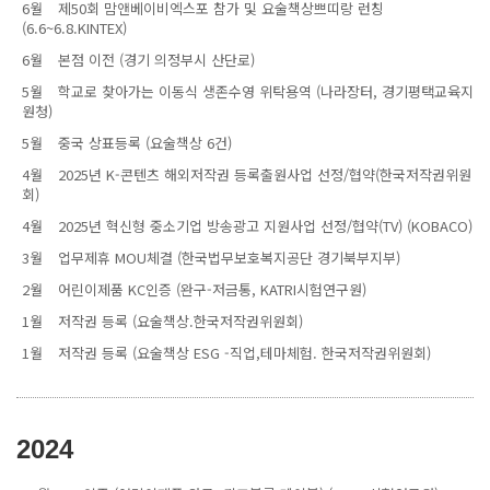
6월
제50회 맘앤베이비엑스포 참가 및 요술책상쁘띠랑 런칭
(6.6~6.8.KINTEX)
6월
본점 이전 (경기 의정부시 산단로)
5월
학교로 찾아가는 이동식 생존수영 위탁용역 (나라장터, 경기평택교육지
원청)
5월
중국 상표등록 (요술책상 6건)
4월
2025년 K-콘텐츠 해외저작권 등록출원사업 선정/협약(한국저작권위원
회)
4월
2025년 혁신형 중소기업 방송광고 지원사업 선정/협약(TV) (KOBACO)
3월
업무제휴 MOU체결 (한국법무보호복지공단 경기북부지부)
2월
어린이제품 KC인증 (완구-저금통, KATRI시험연구원)
1월
저작권 등록 (요술책상.한국저작권위원회)
1월
저작권 등록 (요술책상 ESG -직업,테마체험. 한국저작권위원회)
2024