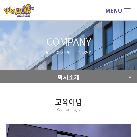
MENU
Togg
navig
COMPANY
회사소개
회사개요
회사소개
교육이념
Our Ideology