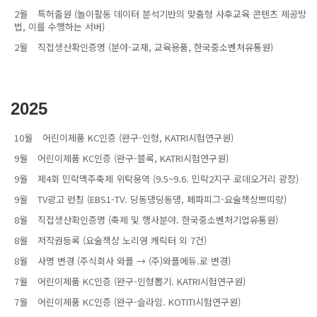
2월
특허출원 (놀이활동 데이터 분석기반의 맞춤형 사후교육 콘텐츠 제공방
법, 이를 수행하는 서버)
2월
직접생산확인증명 (분야-교재, 교육용품, 한국중소벤처유통원)
2025
10월
어린이제품 KC인증 (완구-인형, KATRI시험연구원)
9월
어린이제품 KC인증 (완구-블록, KATRI시험연구원)
9월
제4회 민락맥주축제 위탁용역 (9.5~9.6. 민락2지구 로데오거리 광장)
9월
TV광고 런칭 (EBS1-TV. 딩동댕딩동댕, 페파피그-요술책상쁘띠랑)
8월
직접생산확인증명 (축제 및 행사분야. 한국중소벤처기업유통원)
8월
저작권등록 (요술책상 노리영 캐릭터 외 7건)
8월
사명 변경 (주식회사 와플 → (주)와플에듀.로 변경)
7월
어린이제품 KC인증 (완구-인형뽑기. KATRI시험연구원)
7월
어린이제품 KC인증 (완구-슬라임. KOTITI시험연구원)