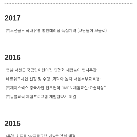
2017
㈜모션블루 국내유통 총판대리점 독점계약 (코딩놀이 모블로)
2016
충남 서천군 국공립어린이집 연합회 체험놀이 행사주관
네트워크사업 선정 및 수행 (과학아 놀자-서울북부교육청)
㈜제이스웍스 중국사업 업무협약 "IMES 체험교실-요술책상"
㈜능률교육 체험프로그램 개발협약서 체결
2015
(주)린소프트 VR프로그램 개발협약서 체결