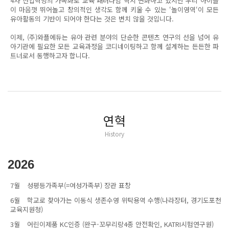
4차 산업혁명의 가속화로 교육 패러다임 역시 변화하고 있지만 우리 아이들
이 마음껏 뛰어놀고 창의적인 생각도 함께 키울 수 있는 ‘놀이영역‘이 모든
유아활동의 기반이 되어야 한다는 것은 변치 않을 것입니다.
이제, (주)와플에듀는 유아 관련 분야의 단순한 콘텐츠 연구의 선을 넘어 유
아기관에 필요한 모든 교육과정을 코디네이팅하고 함께 설계하는 든든한 파
트너로서 동행하고자 합니다.
연혁
History
2026
7월
성평등가족부(=여성가족부) 장관 표창
6월
학교로 찾아가는 이동식 생존수영 위탁용역 수행(나라장터, 경기도포천
교육지원청)
3월
어린이제품 KC인증 (완구-꼬무리랑4종 안전확인, KATRI시험연구원)