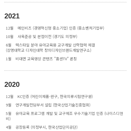
2021
12월
메인비즈 (경영혁신형 중소기업) 인증 (중소벤처기업부)
10월
사옥준공 및 본점이전 (경기도 의정부)
6월
텍스타일 분야 유아교육용 교구개발 산학협력 체결
(상명대학교 디자인대학 창의디자인브랜드개발연구소)
1월
비대면 교육영상 콘텐츠 "홈센TV" 론칭
2020
12월
KC인증 (어린이제품-완구, 한국의류시험연구원)
9월
연구개발전담부서 설립 (한국산업기술진흥협회)
5월
유아교육 프로그램 개발 및 교구제조 우수기술기업 인증 (나이스디앤
비)
4월
공장등록 (의정부시, 한국산업단지공단)