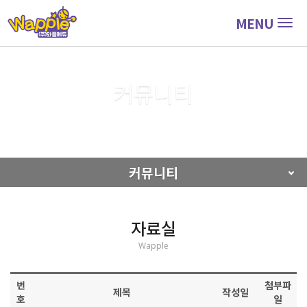
MENU
Togg
navig
커뮤니티
커뮤니티
자료실
커뮤니티
자료실
Wapple
번
첨부파
제목
작성일
호
일