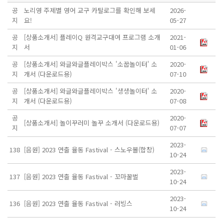
공
노리영 주제별 영어 교구 카탈로그를 확인해 보세
2026-
지
요!
05-27
공
[상품소개서] 플레이Q 원격교구대여 프로그램 소개
2021-
지
서
01-06
공
[상품소개서] 와글와글플레이박스 '소꿉놀이터' 소
2020-
지
개서 (다운로드용)
07-10
공
[상품소개서] 와글와글플레이박스 '생생놀이터' 소
2020-
지
개서 (다운로드용)
07-08
공
2020-
[상품소개서] 놀이꾸러미 놀꾸 소개서 (다운로드용)
지
07-07
2023-
138
[음원] 2023 연출 율동 Fastival - 스노우볼(합창)
10-24
2023-
137
[음원] 2023 연출 율동 Fastival - 꼬마꿀벌
10-24
2023-
136
[음원] 2023 연출 율동 Fastival - 러빙스
10-24