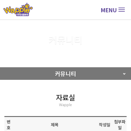
MENU
Togg
navig
커뮤니티
커뮤니티
자료실
커뮤니티
자료실
Wapple
번
첨부파
제목
작성일
호
일