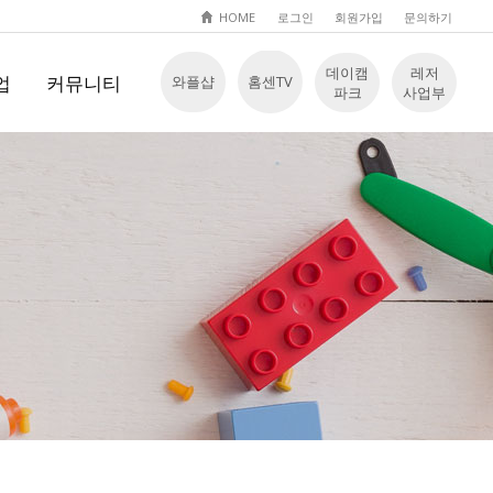
HOME
로그인
회원가입
문의하기
데이캠
레저
업
커뮤니티
와플샵
홈센TV
파크
사업부
Q
공지사항
 입장
문의하기
자료실
놀이영상