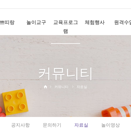
쁘띠랑
놀이교구
교육프로그
체험행사
원격수
램
놀이꾸러미
요술책상
직업체험
플레이
플레이박스
노리영
테마체험
플레이Q
모음박스
코드런
사이언스데이
커뮤니티
와플레이
영어행사
와와뮤직
운동회
부모참여수업
디지털체험
커뮤니티
자료실
홈핑
공지사항
문의하기
자료실
놀이영상