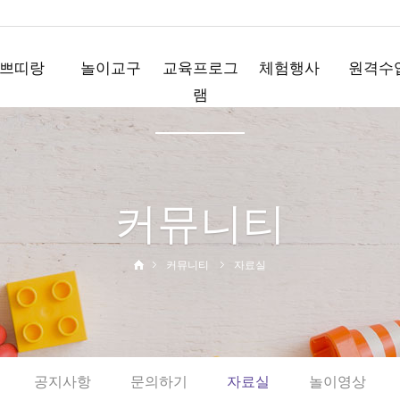
쁘띠랑
놀이교구
교육프로그
체험행사
원격수
램
놀이꾸러미
요술책상
직업체험
플레이
플레이박스
노리영
테마체험
플레이Q
모음박스
코드런
사이언스데이
커뮤니티
와플레이
영어행사
와와뮤직
운동회
부모참여수업
디지털체험
커뮤니티
자료실
홈핑
공지사항
문의하기
자료실
놀이영상