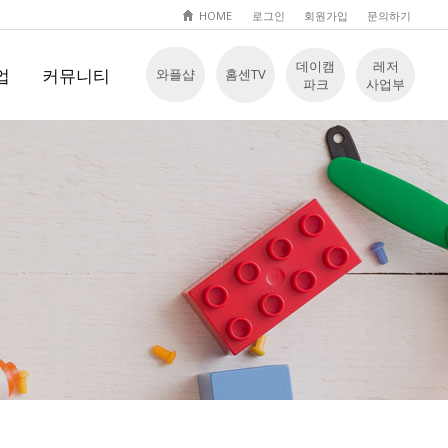
HOME
로그인
회원가입
문의하기
데이캠
레저
업
커뮤니티
와플샵
홈센TV
파크
사업부
Q
공지사항
 입장
문의하기
자료실
놀이영상