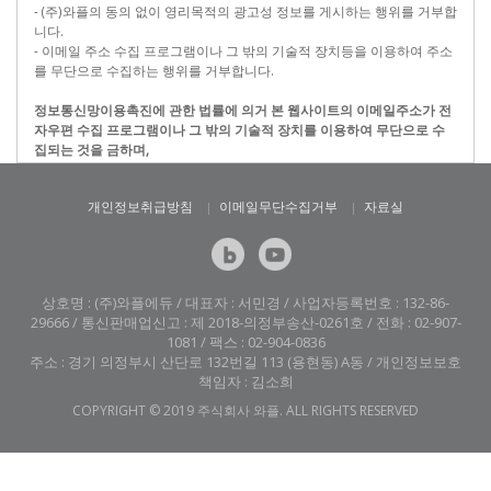
- (주)와플의 동의 없이 영리목적의 광고성 정보를 게시하는 행위를 거부합
니다.
- 이메일 주소 수집 프로그램이나 그 밖의 기술적 장치등을 이용하여 주소
를 무단으로 수집하는 행위를 거부합니다.
정보통신망이용촉진에 관한 법률에 의거 본 웹사이트의 이메일주소가 전
자우편 수집 프로그램이나 그 밖의 기술적 장치를 이용하여 무단으로 수
집되는 것을 금하며,
이를 위반시 형사 처벌됨을 유념하시기 바랍니다.
-무단 수집이란, 이메일 주소 수집 프로그램 또는 그 밖의 기술적 장치를
개인정보취급방침
이메일무단수집거부
자료실
통하여 무단으로 이메일 주소를 수집하는 행위를 뜻합니다.
상호명 : (주)와플에듀 / 대표자 : 서민경 / 사업자등록번호 : 132-86-
29666 / 통신판매업신고 : 제 2018-의정부송산-0261호 / 전화 : 02-907-
1081 / 팩스 : 02-904-0836
주소 : 경기 의정부시 산단로 132번길 113 (용현동) A동 / 개인정보보호
책임자 : 김소희
COPYRIGHT © 2019 주식회사 와플. ALL RIGHTS RESERVED