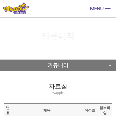
MENU
Togg
navig
커뮤니티
커뮤니티
자료실
커뮤니티
자료실
Wapple
번
첨부파
제목
작성일
호
일