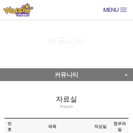
MENU
Togg
navig
커뮤니티
커뮤니티
자료실
커뮤니티
자료실
Wapple
번
첨부파
제목
작성일
호
일