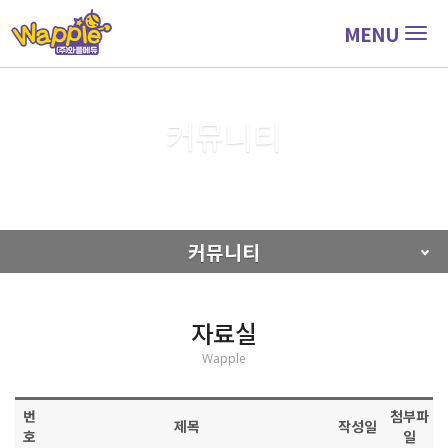
MENU
Togg
navig
커뮤니티
커뮤니티
자료실
커뮤니티
자료실
Wapple
번
첨부파
제목
작성일
호
일