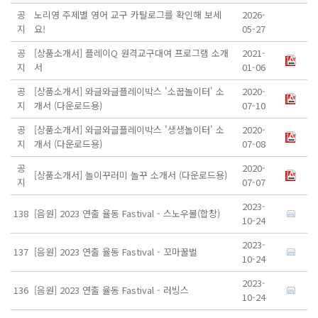
공
노리영 주제별 영어 교구 카탈로그를 확인해 보세
2026-
지
요!
05-27
공
[상품소개서] 플레이Q 원격교구대여 프로그램 소개
2021-
지
서
01-06
공
[상품소개서] 와글와글플레이박스 '소꿉놀이터' 소
2020-
지
개서 (다운로드용)
07-10
공
[상품소개서] 와글와글플레이박스 '생생놀이터' 소
2020-
지
개서 (다운로드용)
07-08
공
2020-
[상품소개서] 놀이꾸러미 놀꾸 소개서 (다운로드용)
지
07-07
2023-
138
[음원] 2023 연출 율동 Fastival - 스노우볼(합창)
10-24
2023-
137
[음원] 2023 연출 율동 Fastival - 꼬마꿀벌
10-24
2023-
136
[음원] 2023 연출 율동 Fastival - 러빙스
10-24