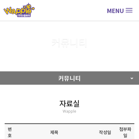
MENU
Togg
navig
커뮤니티
커뮤니티
자료실
커뮤니티
자료실
Wapple
번
첨부파
제목
작성일
호
일