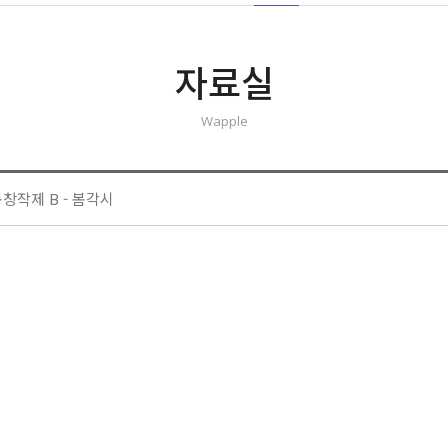
자료실
Wapple
동창작제 B - 봄각시