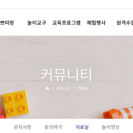
쁘띠랑
놀이교구
교육프로그램
체험행사
원격수
놀이꾸러미
요술책상
직업체험
플레이
플레이박스
노리영
테마체험
플레이Q 
모음박스
코드런
사이언스데이
커뮤니티
와플레이
영어행사
와와뮤직
운동회
부모참여수업
디지털체험
커뮤니티
자료실
홈핑
공지사항
문의하기
자료실
놀이영상