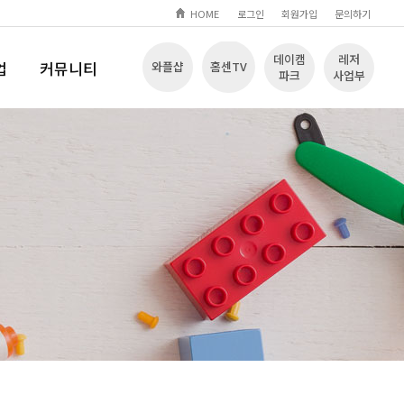
HOME
로그인
회원가입
문의하기
데이캠
레저
업
커뮤니티
와플샵
홈센TV
파크
사업부
Q
공지사항
입장
문의하기
자료실
놀이영상