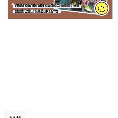
2024 와플 찾아가는 체험행사 시즌1 와글와글 동물농장
첨부파일