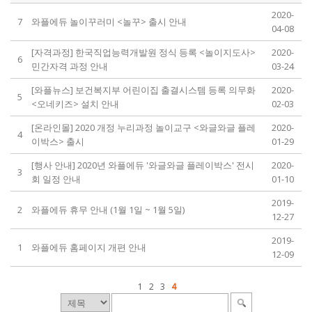
2020-
7
와플에듀 놀이꾸러미 <놀꾸> 출시 안내
04-08
[자격과정] 한국직업능력개발원 정식 등록 <놀이지도사>
2020-
6
민간자격 과정 안내
03-24
[와플뉴스] 보건복지부 어린이집 출결시스템 등록 의무화
2020-
5
<오네키즈> 설치 안내
02-03
[온라인몰] 2020 개정 누리과정 놀이교구 <와글와글 플레
2020-
4
이박스> 출시
01-29
[행사 안내] 2020년 와플에듀 '와글와글 플레이박스' 전시
2020-
3
회 일정 안내
01-10
2019-
2
와플에듀 휴무 안내 (1월 1일 ~ 1월 5일)
12-27
2019-
1
와플에듀 홈페이지 개편 안내
12-09
1
2
3
4