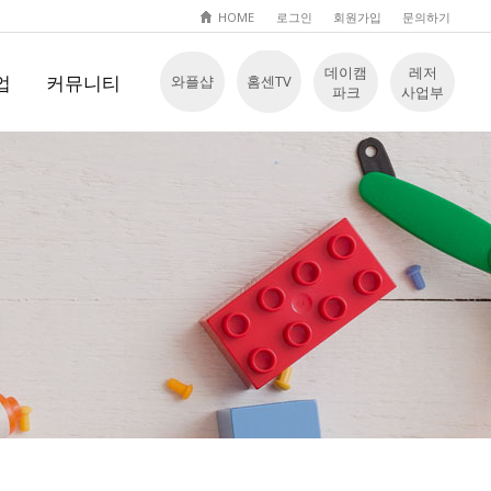
HOME
로그인
회원가입
문의하기
데이캠
레저
업
커뮤니티
와플샵
홈센TV
파크
사업부
Q
공지사항
 입장
문의하기
자료실
놀이영상