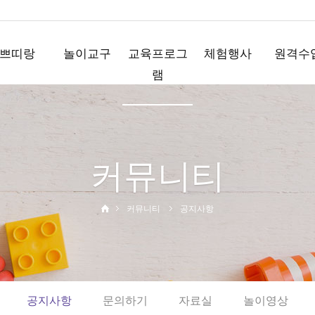
쁘띠랑
놀이교구
교육프로그
체험행사
원격수
램
놀이꾸러미
요술책상
직업체험
플레이
플레이박스
노리영
테마체험
플레이Q
모음박스
코드런
사이언스데이
커뮤니티
와플레이
영어행사
와와뮤직
운동회
부모참여수업
디지털체험
커뮤니티
공지사항
홈핑
공지사항
문의하기
자료실
놀이영상