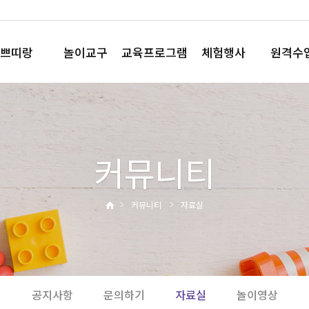
쁘띠랑
놀이교구
교육프로그램
체험행사
원격수
놀이꾸러미
요술책상
직업체험
플레이
플레이박스
노리영
테마체험
플레이Q 
모음박스
코드런
사이언스데이
커뮤니티
와플레이
영어행사
와와뮤직
운동회
부모참여수업
디지털체험
커뮤니티
자료실
홈핑
공지사항
문의하기
자료실
놀이영상