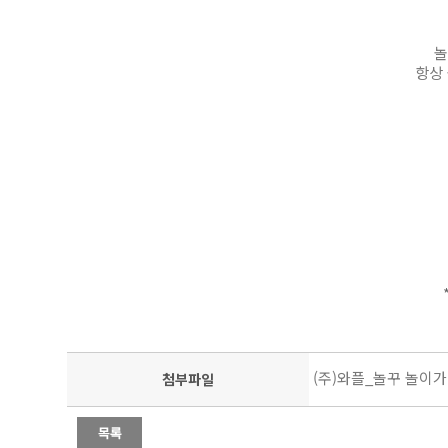
놀
항상
(주)와플_놀꾸 놀이가
첨부파일