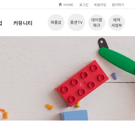
HOME
로그인
회원가입
문의하기
데이캠
레저
업
커뮤니티
와플샵
홈센TV
파크
사업부
Q
공지사항
입장
문의하기
자료실
놀이영상